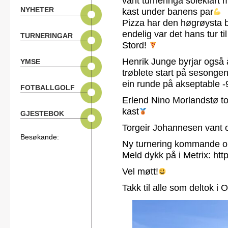
vant turneringa soleklart 
NYHETER
kast under banens par
Pizza har den høgrøysta 
endelig var det hans tur t
TURNERINGAR
Stord!
Henrik Junge byrjar også å
YMSE
trøblete start på sesongen
ein runde på akseptable -
FOTBALLGOLF
Erlend Nino Morlandstø to
kast
GJESTEBOK
Torgeir Johannesen vant 
Besøkande:
Ny turnering kommande on
Meld dykk på i Metrix: ht
Vel møtt!
Takk til alle som deltok i