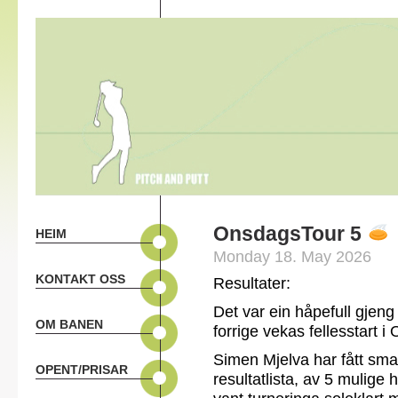
OnsdagsTour 5
HEIM
Monday 18. May 2026
KONTAKT OSS
Resultater:
Det var ein håpefull gjeng 
OM BANEN
forrige vekas fellesstart i On
Simen Mjelva har fått sma
OPENT/PRISAR
resultatlista, av 5 mulige