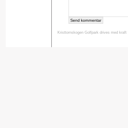
Kristtornskogen Golfpark drives med kraft