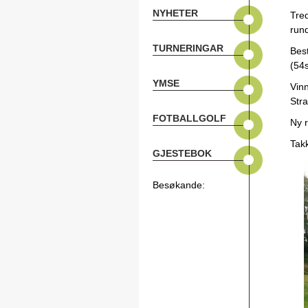
NYHETER
Tre
rund
TURNERINGAR
Bes
(54
YMSE
Vinn
Str
FOTBALLGOLF
Ny r
Takk
GJESTEBOK
Besøkande: