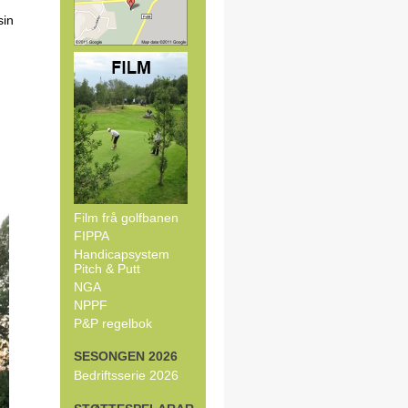
sin
Film frå golfbanen
FIPPA
Handicapsystem
Pitch & Putt
NGA
NPPF
P&P regelbok
SESONGEN 2026
Bedriftsserie 2026