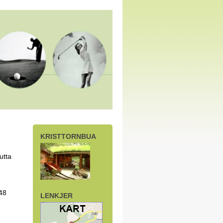
KRISTTORNBUA
utta
 48
LENKJER