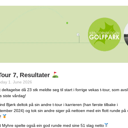
Tour 7, Resultater
day 1. June 2026
t deltagelse då 23 stk meldte seg til start i forrige vekas t-tour, som avsl
s siste vårdag!
nd Bjørk deltok på sin andre t-tour i karrieren (han første tilbake i
ember 2024) og tok sin andre siger på nettoen med ein flott runde på
g!
t Myhre spelte også ein god runde med sine 51 slag netto