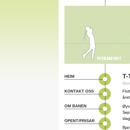
T-
HEIM
Mon
KONTAKT OSS
Flot
året
OM BANEN
Øyvi
Sept
sla
OPENT/PRISAR
Bjar