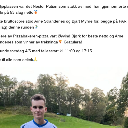
djeplassen var det Nestor Putian som stakk av med, han gjennomførte 
e på 53 slag netto
te bruttoscore stod Arne Strandenes og Bjart Myhre for, begge på PAR
slag) denne runden
ere av Pizzabakeren-pizza vart Øyvind Bjørk for beste netto og Arne
andenes som vinner av trekninga
Gratulera!
unde torsdag 4/5 med fellesstart kl. 11:00 og 17:15
 til alle som deltok