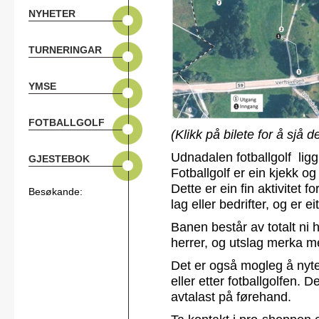
NYHETER
TURNERINGAR
YMSE
FOTBALLGOLF
(Klikk på bilete for å sjå d
Udnadalen fotballgolf ligg
GJESTEBOK
Fotballgolf er ein kjekk og
Dette er ein fin aktivitet 
Besøkande:
lag eller bedrifter, og er e
Banen består av totalt ni 
herrer, og utslag merka me
Det er også mogleg å nyte e
eller etter fotballgolfen. 
avtalast på førehand.