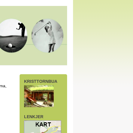
KRISTTORNBUA
oma,
LENKJER