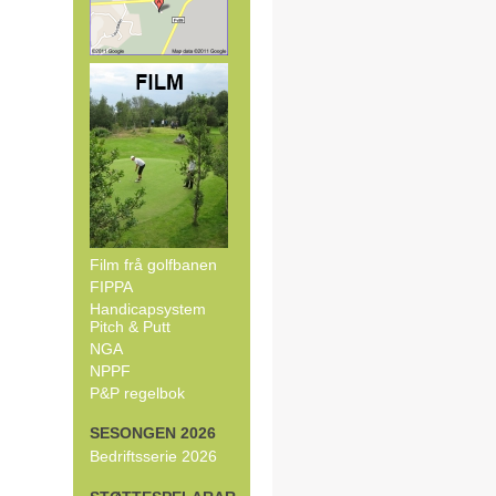
Film frå golfbanen
FIPPA
Handicapsystem
Pitch & Putt
NGA
NPPF
P&P regelbok
SESONGEN 2026
Bedriftsserie 2026